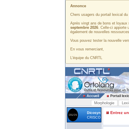
Annonce
Chers usagers du portail lexical d
Après vingt ans de bons et loyaux 
septembre 2026
. Celle-ci apporte
également de nouvelles ressources
Vous pouvez tester la nouvelle vers
En vous remerciant,
L'équipe du CNRTL
Accueil
Portail lexi
Morphologie
Lexi
Entrez u
Dicosyn
CRISCO