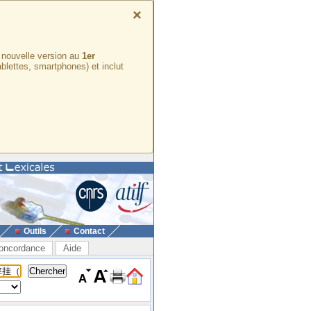
×
e nouvelle version au
1er
ablettes, smartphones) et inclut
Outils
Contact
oncordance
Aide