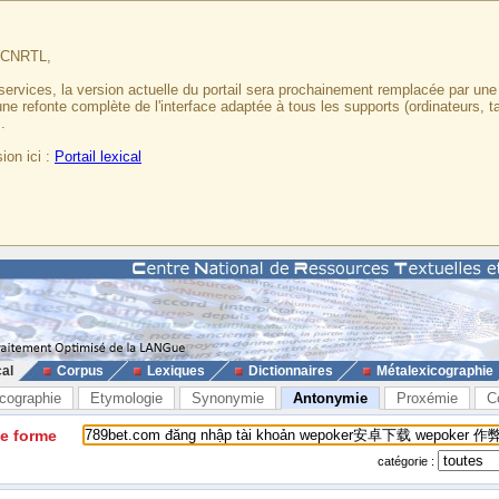
u CNRTL,
services, la version actuelle du portail sera prochainement remplacée par un
 une refonte complète de l'interface adaptée à tous les supports (ordinateurs, t
.
ion ici :
Portail lexical
cal
Corpus
Lexiques
Dictionnaires
Métalexicographie
cographie
Etymologie
Synonymie
Antonymie
Proxémie
C
ne forme
catégorie :