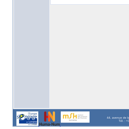
44, avenue de l
Tél. : 