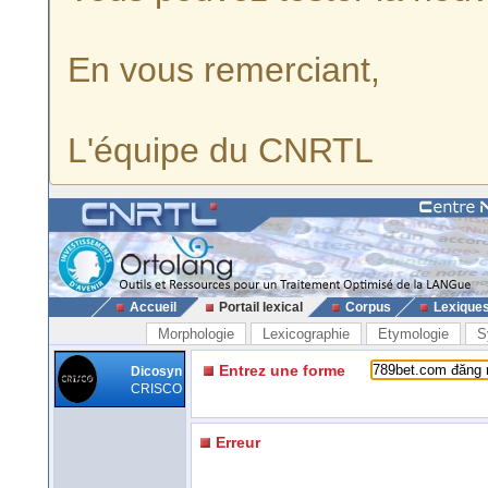
En vous remerciant,
L'équipe du CNRTL
Accueil
Portail lexical
Corpus
Lexique
Morphologie
Lexicographie
Etymologie
S
Entrez une forme
Dicosyn
CRISCO
Erreur