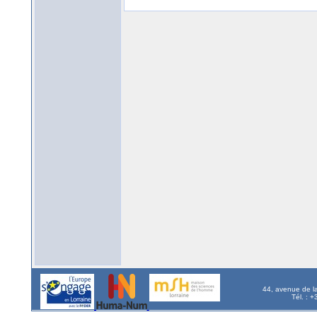
44, avenue de l
Tél. : 