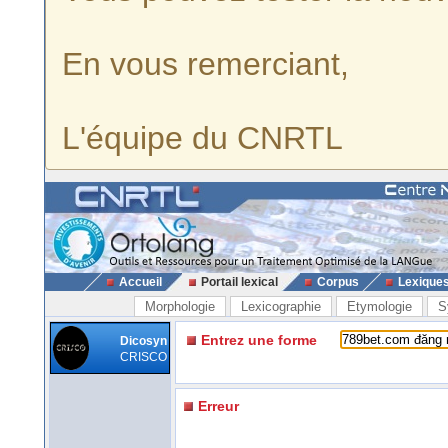
En vous remerciant,
L'équipe du CNRTL
Accueil
Portail lexical
Corpus
Lexique
Morphologie
Lexicographie
Etymologie
S
Entrez une forme
Dicosyn
CRISCO
Erreur