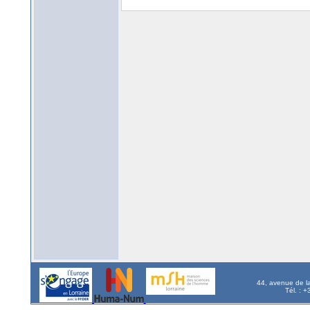
44, avenue de l
Tél. : 