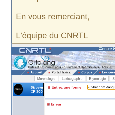
En vous remerciant,
L'équipe du CNRTL
Accueil
Portail lexical
Corpus
Lexique
Morphologie
Lexicographie
Etymologie
S
Entrez une forme
Dicosyn
CRISCO
Erreur