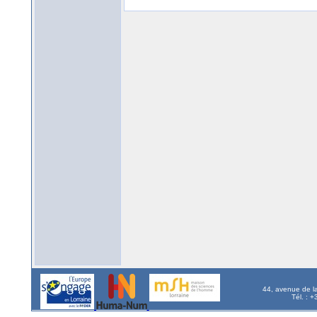
44, avenue de l
Tél. : 