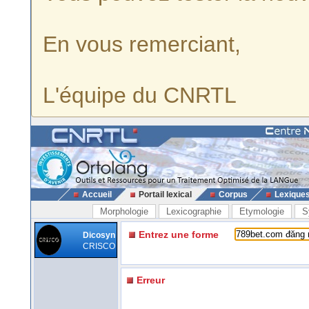
En vous remerciant,
L'équipe du CNRTL
Accueil
Portail lexical
Corpus
Lexique
Morphologie
Lexicographie
Etymologie
S
Entrez une forme
Dicosyn
CRISCO
Erreur