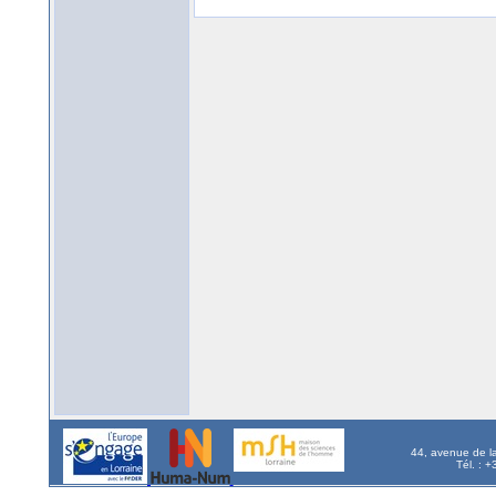
44, avenue de l
Tél. : 