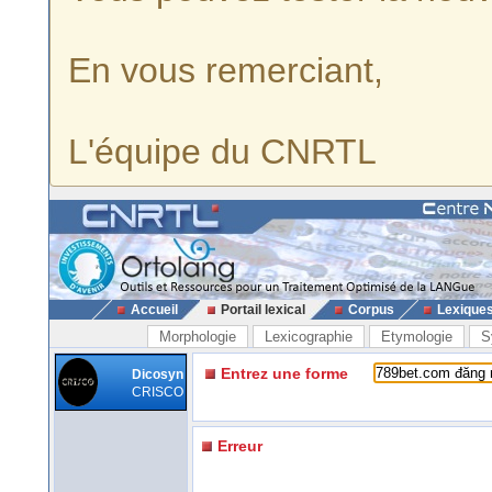
En vous remerciant,
L'équipe du CNRTL
Accueil
Portail lexical
Corpus
Lexique
Morphologie
Lexicographie
Etymologie
S
Entrez une forme
Dicosyn
CRISCO
Erreur