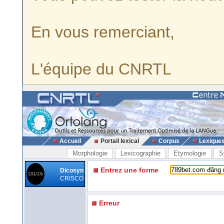
En vous remerciant,
L'équipe du CNRTL
Accueil
Portail lexical
Corpus
Lexique
Morphologie
Lexicographie
Etymologie
S
Entrez une forme
Dicosyn
CRISCO
Erreur