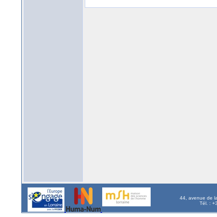
44, avenue de l
Tél. : 