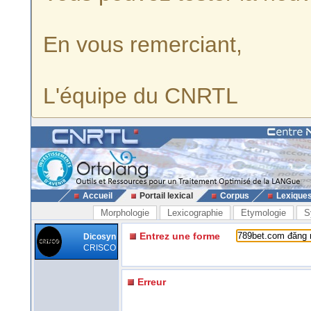
En vous remerciant,
L'équipe du CNRTL
Accueil
Portail lexical
Corpus
Lexique
Morphologie
Lexicographie
Etymologie
S
Entrez une forme
Dicosyn
CRISCO
Erreur