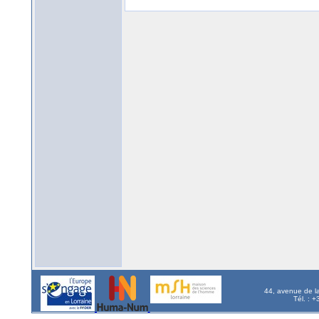
44, avenue de l
Tél. : 