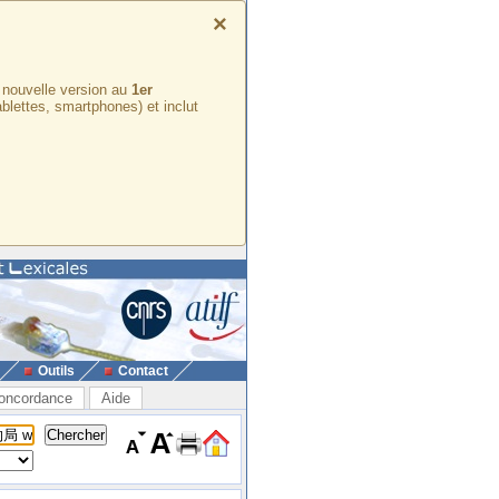
×
e nouvelle version au
1er
ablettes, smartphones) et inclut
Outils
Contact
oncordance
Aide