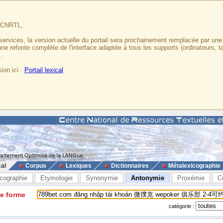
u CNRTL,
services, la version actuelle du portail sera prochainement remplacée par un
 une refonte complète de l'interface adaptée à tous les supports (ordinateurs, t
.
ion ici :
Portail lexical
cal
Corpus
Lexiques
Dictionnaires
Métalexicographie
cographie
Etymologie
Synonymie
Antonymie
Proxémie
C
ne forme
catégorie :