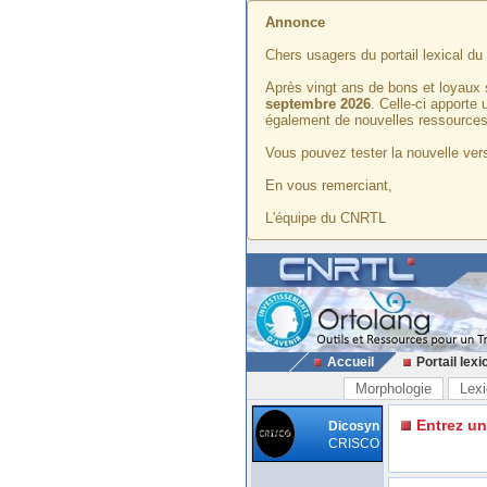
Annonce
Chers usagers du portail lexical d
Après vingt ans de bons et loyaux 
septembre 2026
. Celle-ci apporte
également de nouvelles ressources
Vous pouvez tester la nouvelle vers
En vous remerciant,
L'équipe du CNRTL
Accueil
Portail lexi
Morphologie
Lexi
Entrez u
Dicosyn
CRISCO