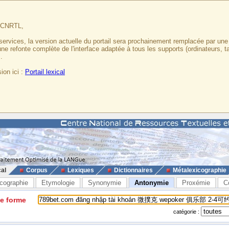
u CNRTL,
services, la version actuelle du portail sera prochainement remplacée par un
 une refonte complète de l'interface adaptée à tous les supports (ordinateurs, t
.
ion ici :
Portail lexical
cal
Corpus
Lexiques
Dictionnaires
Métalexicographie
cographie
Etymologie
Synonymie
Antonymie
Proxémie
C
ne forme
catégorie :