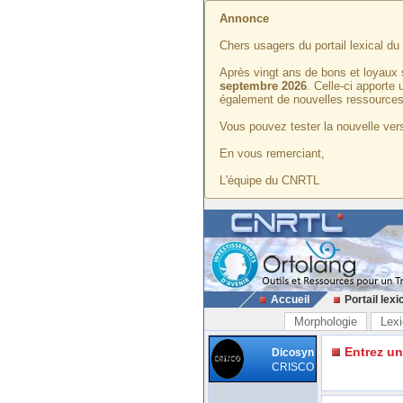
Annonce
Chers usagers du portail lexical d
Après vingt ans de bons et loyaux 
septembre 2026
. Celle-ci apporte
également de nouvelles ressources
Vous pouvez tester la nouvelle vers
En vous remerciant,
L'équipe du CNRTL
Accueil
Portail lexi
Morphologie
Lexi
Entrez u
Dicosyn
CRISCO