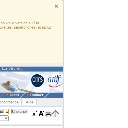
×
e nouvelle version au
1er
ablettes, smartphones) et inclut
Outils
Contact
oncordance
Aide