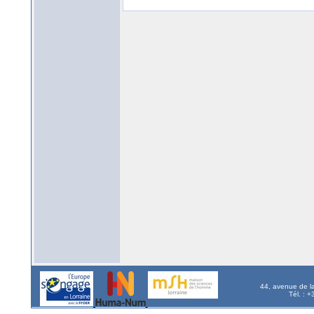
44, avenue de l
Tél. : 