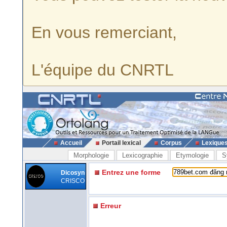
En vous remerciant,
L'équipe du CNRTL
Accueil
Portail lexical
Corpus
Lexique
Morphologie
Lexicographie
Etymologie
S
Entrez une forme
Dicosyn
CRISCO
Erreur