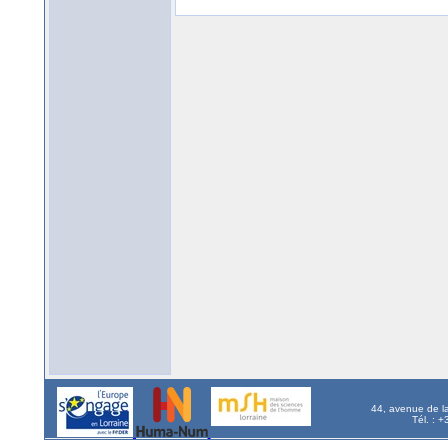
44, avenue de l
Tél. : 