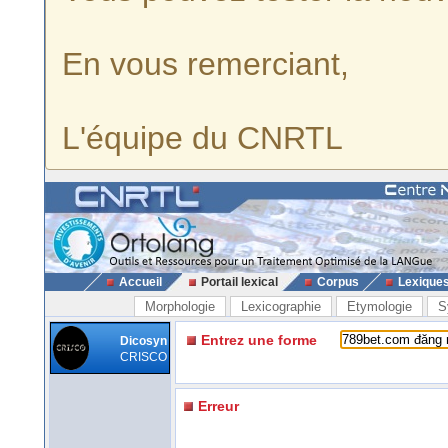
En vous remerciant,
L'équipe du CNRTL
Accueil
Portail lexical
Corpus
Lexique
Morphologie
Lexicographie
Etymologie
S
Entrez une forme
Dicosyn
CRISCO
Erreur