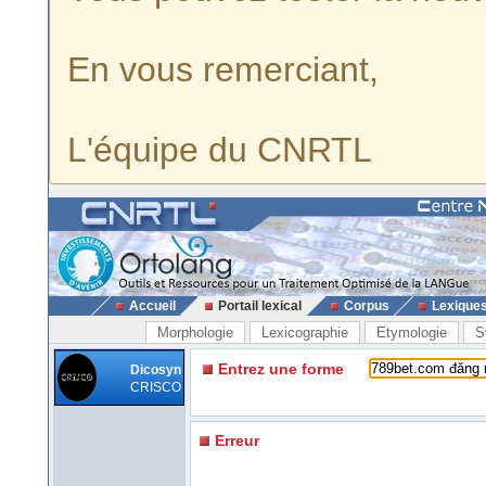
En vous remerciant,
L'équipe du CNRTL
Accueil
Portail lexical
Corpus
Lexique
Morphologie
Lexicographie
Etymologie
S
Entrez une forme
Dicosyn
CRISCO
Erreur