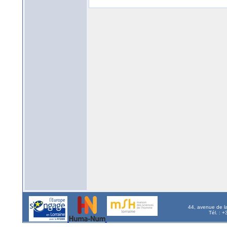
44, avenue de l
Tél. : 