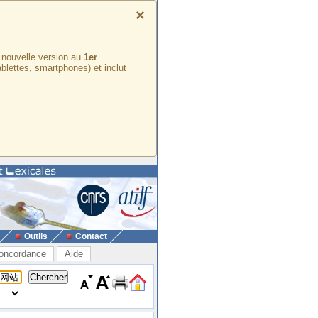
×
e nouvelle version au
1er
ablettes, smartphones) et inclut
Outils
Contact
oncordance
Aide