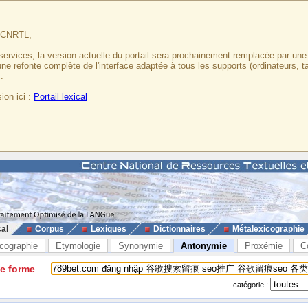
u CNRTL,
services, la version actuelle du portail sera prochainement remplacée par un
 une refonte complète de l'interface adaptée à tous les supports (ordinateurs, t
.
ion ici :
Portail lexical
cal
Corpus
Lexiques
Dictionnaires
Métalexicographie
cographie
Etymologie
Synonymie
Antonymie
Proxémie
C
ne forme
catégorie :