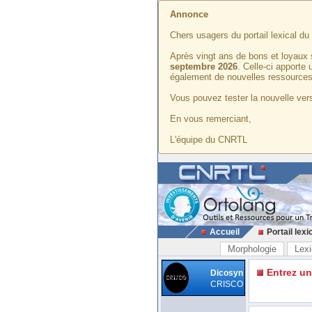
Annonce
Chers usagers du portail lexical d
Après vingt ans de bons et loyaux 
septembre 2026
. Celle-ci apporte
également de nouvelles ressources
Vous pouvez tester la nouvelle vers
En vous remerciant,
L'équipe du CNRTL
Accueil
Portail lexi
Morphologie
Lexi
Entrez u
Dicosyn
CRISCO