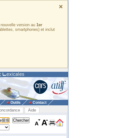
×
e nouvelle version au
1er
ablettes, smartphones) et inclut
Outils
Contact
oncordance
Aide