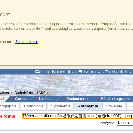
u CNRTL,
services, la version actuelle du portail sera prochainement remplacée par un
 une refonte complète de l'interface adaptée à tous les supports (ordinateurs, t
.
ion ici :
Portail lexical
cal
Corpus
Lexiques
Dictionnaires
Métalexicographie
cographie
Etymologie
Synonymie
Antonymie
Proxémie
C
ne forme
catégorie :