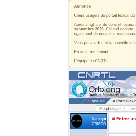
Annonce
Chers usagers du portail lexical d
Après vingt ans de bons et loyaux 
septembre 2026
. Celle-ci apporte
également de nouvelles ressources
Vous pouvez tester la nouvelle vers
En vous remerciant,
L'équipe du CNRTL
Accueil
Portail lexi
Morphologie
Lexi
Entrez u
Dicosyn
CRISCO