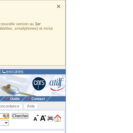
×
e nouvelle version au
1er
ablettes, smartphones) et inclut
Outils
Contact
oncordance
Aide