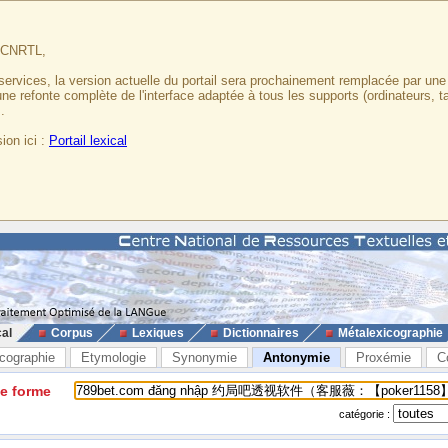
u CNRTL,
services, la version actuelle du portail sera prochainement remplacée par un
 une refonte complète de l'interface adaptée à tous les supports (ordinateurs, t
.
ion ici :
Portail lexical
cal
Corpus
Lexiques
Dictionnaires
Métalexicographie
cographie
Etymologie
Synonymie
Antonymie
Proxémie
C
ne forme
catégorie :