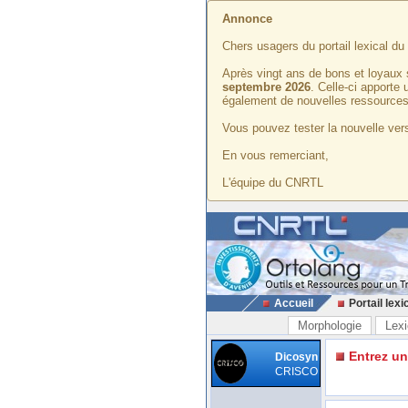
Annonce
Chers usagers du portail lexical d
Après vingt ans de bons et loyaux 
septembre 2026
. Celle-ci apporte
également de nouvelles ressources
Vous pouvez tester la nouvelle vers
En vous remerciant,
L'équipe du CNRTL
Accueil
Portail lexi
Morphologie
Lexi
Entrez u
Dicosyn
CRISCO