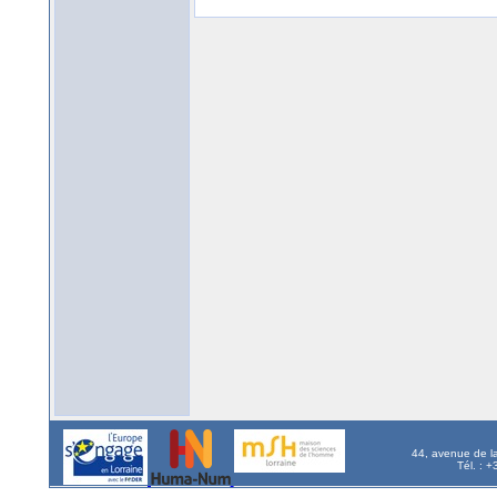
44, avenue de l
Tél. : 