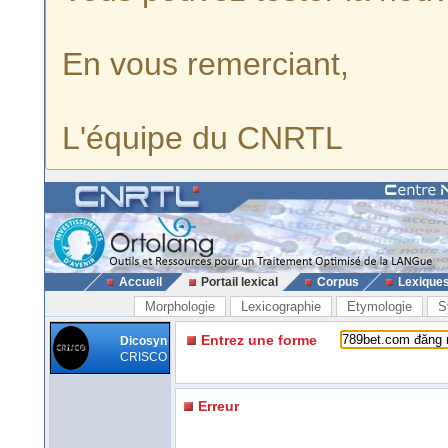
En vous remerciant,
L'équipe du CNRTL
Accueil
Portail lexical
Corpus
Lexique
Morphologie
Lexicographie
Etymologie
S
Entrez une forme
Dicosyn
CRISCO
Erreur