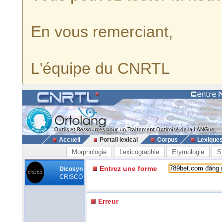
En vous remerciant,
L'équipe du CNRTL
Accueil
Portail lexical
Corpus
Lexique
Morphologie
Lexicographie
Etymologie
S
Entrez une forme
Dicosyn
CRISCO
Erreur