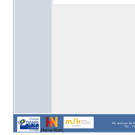
44, avenue de l
Tél. : 