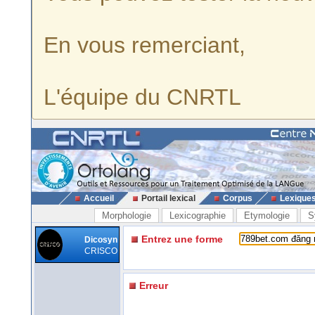
En vous remerciant,
L'équipe du CNRTL
Accueil
Portail lexical
Corpus
Lexique
Morphologie
Lexicographie
Etymologie
S
Entrez une forme
Dicosyn
CRISCO
Erreur