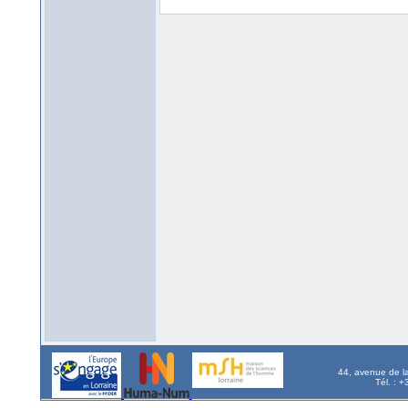
44, avenue de l
Tél. : 