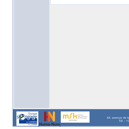
44, avenue de l
Tél. : 