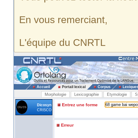
En vous remerciant,
L'équipe du CNRTL
Accueil
Portail lexical
Corpus
Lexique
Morphologie
Lexicographie
Etymologie
S
Entrez une forme
Dicosyn
CRISCO
Erreur