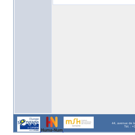
44, avenue de l
Tél. : 