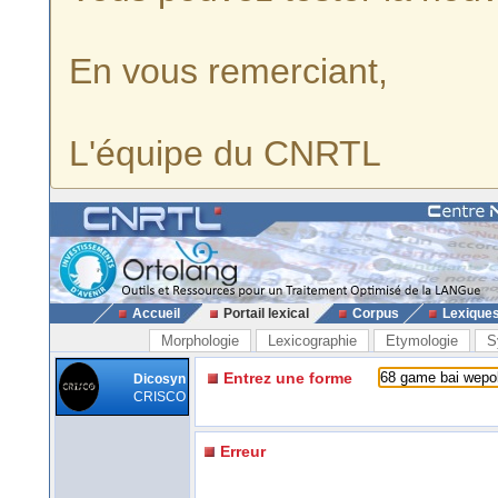
En vous remerciant,
L'équipe du CNRTL
Accueil
Portail lexical
Corpus
Lexique
Morphologie
Lexicographie
Etymologie
S
Entrez une forme
Dicosyn
CRISCO
Erreur