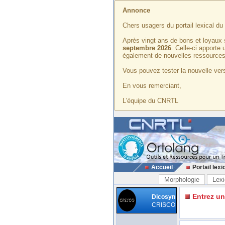
Annonce
Chers usagers du portail lexical d
Après vingt ans de bons et loyaux 
septembre 2026
. Celle-ci apporte
également de nouvelles ressources
Vous pouvez tester la nouvelle vers
En vous remerciant,
L'équipe du CNRTL
Accueil
Portail lexi
Morphologie
Lexi
Entrez u
Dicosyn
CRISCO