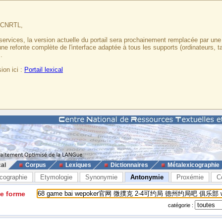
u CNRTL,
services, la version actuelle du portail sera prochainement remplacée par un
 une refonte complète de l'interface adaptée à tous les supports (ordinateurs, t
.
ion ici :
Portail lexical
cal
Corpus
Lexiques
Dictionnaires
Métalexicographie
cographie
Etymologie
Synonymie
Antonymie
Proxémie
C
ne forme
catégorie :