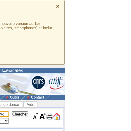
×
e nouvelle version au
1er
ablettes, smartphones) et inclut
Outils
Contact
oncordance
Aide