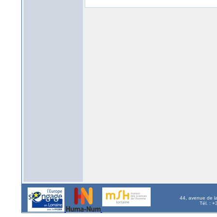
44, avenue de l
Tél. : 