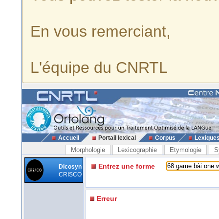
En vous remerciant,
L'équipe du CNRTL
Accueil
Portail lexical
Corpus
Lexique
Morphologie
Lexicographie
Etymologie
S
Entrez une forme
Dicosyn
CRISCO
Erreur