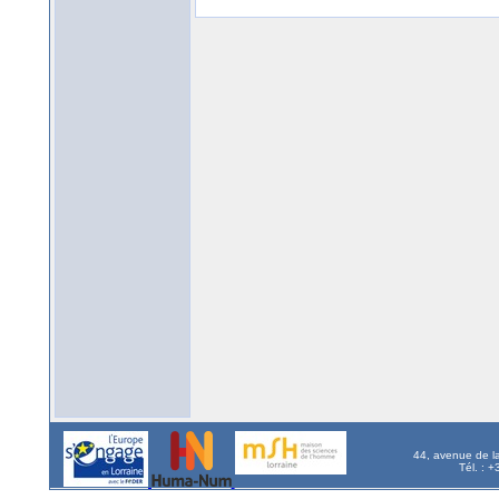
44, avenue de l
Tél. : 