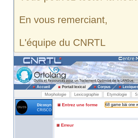
En vous remerciant,
L'équipe du CNRTL
Accueil
Portail lexical
Corpus
Lexique
Morphologie
Lexicographie
Etymologie
S
Entrez une forme
Dicosyn
CRISCO
Erreur