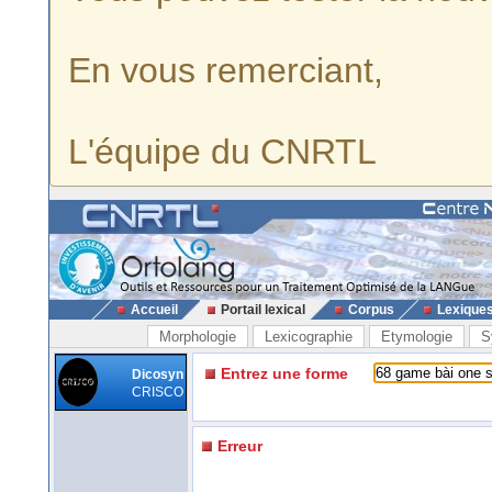
En vous remerciant,
L'équipe du CNRTL
Accueil
Portail lexical
Corpus
Lexique
Morphologie
Lexicographie
Etymologie
S
Entrez une forme
Dicosyn
CRISCO
Erreur