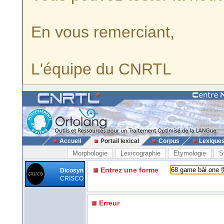
En vous remerciant,
L'équipe du CNRTL
Accueil
Portail lexical
Corpus
Lexique
Morphologie
Lexicographie
Etymologie
S
Entrez une forme
Dicosyn
CRISCO
Erreur