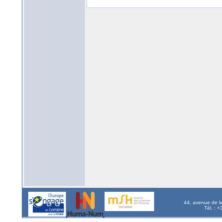
44, avenue de l
Tél. : 