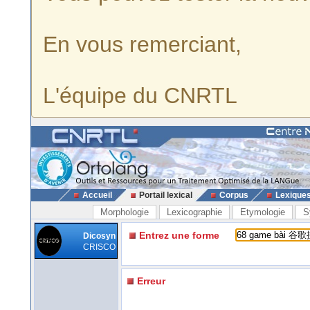
En vous remerciant,
L'équipe du CNRTL
Accueil
Portail lexical
Corpus
Lexique
Morphologie
Lexicographie
Etymologie
S
Entrez une forme
Dicosyn
CRISCO
Erreur