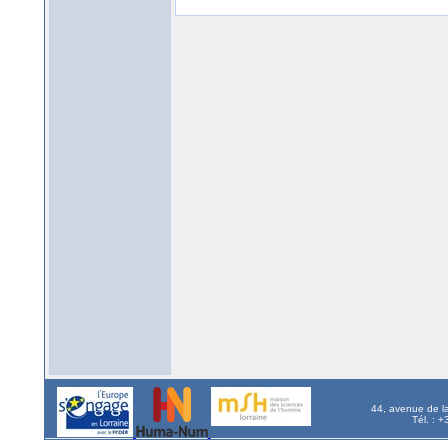
44, avenue de l
Tél. : 