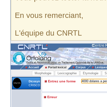
En vous remerciant,
L'équipe du CNRTL
Accueil
Portail lexical
Corpus
Lexique
Morphologie
Lexicographie
Etymologie
S
Entrez une forme
Dicosyn
CRISCO
Erreur