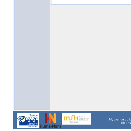
44, avenue de l
Tél. : 