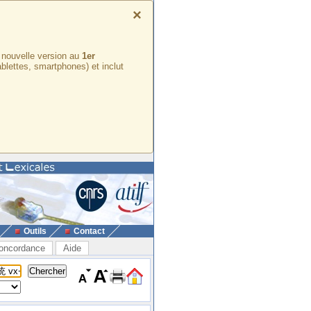
×
e nouvelle version au
1er
ablettes, smartphones) et inclut
Outils
Contact
oncordance
Aide