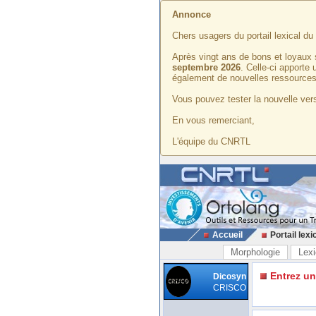
Annonce
Chers usagers du portail lexical d
Après vingt ans de bons et loyaux 
septembre 2026
. Celle-ci apporte
également de nouvelles ressources
Vous pouvez tester la nouvelle vers
En vous remerciant,
L'équipe du CNRTL
Accueil
Portail lexi
Morphologie
Lexi
Entrez u
Dicosyn
CRISCO