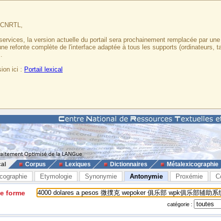
u CNRTL,
services, la version actuelle du portail sera prochainement remplacée par un
 une refonte complète de l'interface adaptée à tous les supports (ordinateurs, t
.
ion ici :
Portail lexical
cal
Corpus
Lexiques
Dictionnaires
Métalexicographie
cographie
Etymologie
Synonymie
Antonymie
Proxémie
C
ne forme
catégorie :