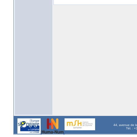
44, avenue de l
Tél. : 