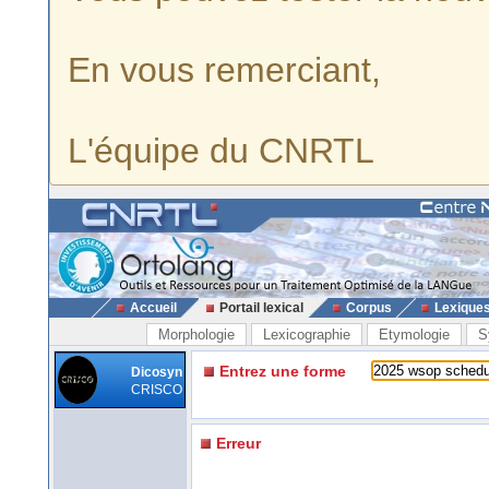
En vous remerciant,
L'équipe du CNRTL
Accueil
Portail lexical
Corpus
Lexique
Morphologie
Lexicographie
Etymologie
S
Entrez une forme
Dicosyn
CRISCO
Erreur