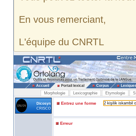
En vous remerciant,
L'équipe du CNRTL
Accueil
Portail lexical
Corpus
Lexique
Morphologie
Lexicographie
Etymologie
S
Entrez une forme
Dicosyn
CRISCO
Erreur