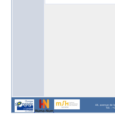
44, avenue de l
Tél. : 