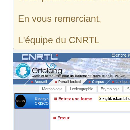
En vous remerciant,
L'équipe du CNRTL
Accueil
Portail lexical
Corpus
Lexique
Morphologie
Lexicographie
Etymologie
S
Entrez une forme
Dicosyn
CRISCO
Erreur