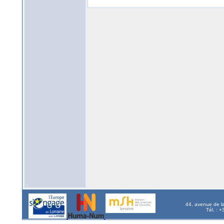
44, avenue de l
Tél. : 