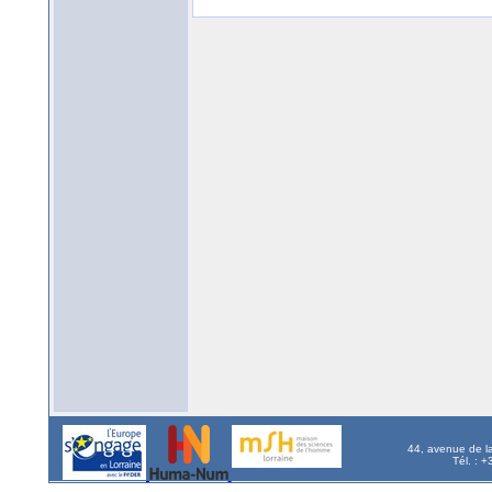
44, avenue de l
Tél. : 