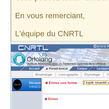
En vous remerciant,
L'équipe du CNRTL
Accueil
Portail lexical
Corpus
Lexique
Morphologie
Lexicographie
Etymologie
S
Entrez une forme
Dicosyn
CRISCO
Erreur