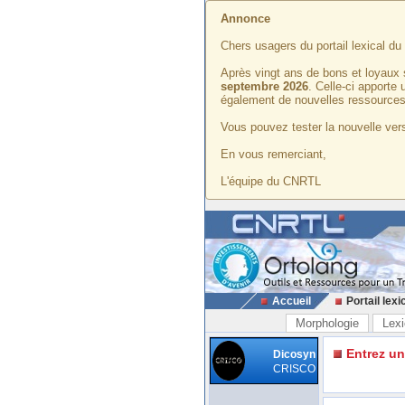
Annonce
Chers usagers du portail lexical d
Après vingt ans de bons et loyaux 
septembre 2026
. Celle-ci apporte
également de nouvelles ressources
Vous pouvez tester la nouvelle vers
En vous remerciant,
L'équipe du CNRTL
Accueil
Portail lexi
Morphologie
Lexi
Entrez u
Dicosyn
CRISCO