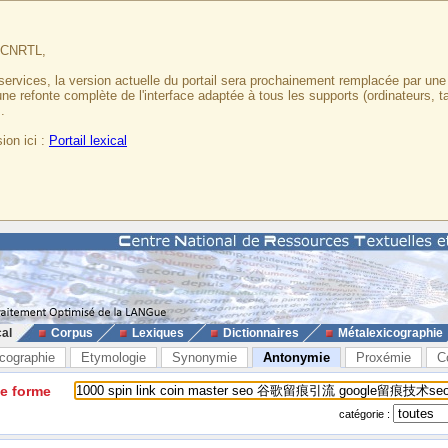
u CNRTL,
services, la version actuelle du portail sera prochainement remplacée par un
 une refonte complète de l'interface adaptée à tous les supports (ordinateurs, t
.
ion ici :
Portail lexical
cal
Corpus
Lexiques
Dictionnaires
Métalexicographie
cographie
Etymologie
Synonymie
Antonymie
Proxémie
C
ne forme
catégorie :