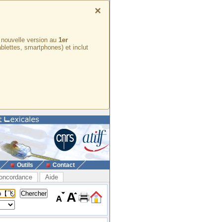
×
e nouvelle version au
1er
ablettes, smartphones) et inclut
Outils
Contact
oncordance
Aide