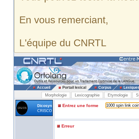
En vous remerciant,
L'équipe du CNRTL
Accueil
Portail lexical
Corpus
Lexique
Morphologie
Lexicographie
Etymologie
S
Entrez une forme
Dicosyn
CRISCO
Erreur