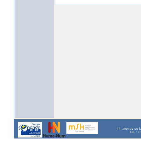
44, avenue de l
Tél. : 