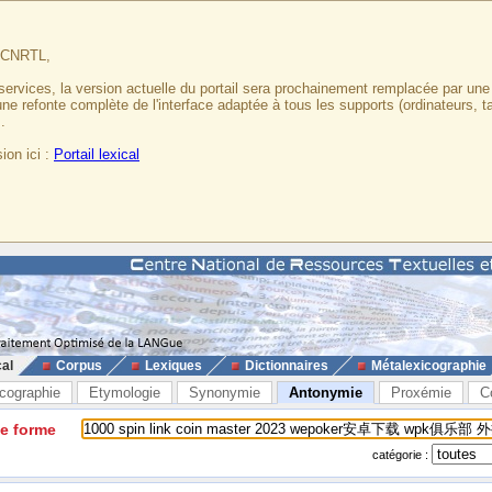
u CNRTL,
services, la version actuelle du portail sera prochainement remplacée par un
 une refonte complète de l'interface adaptée à tous les supports (ordinateurs, t
.
ion ici :
Portail lexical
cal
Corpus
Lexiques
Dictionnaires
Métalexicographie
cographie
Etymologie
Synonymie
Antonymie
Proxémie
C
ne forme
catégorie :