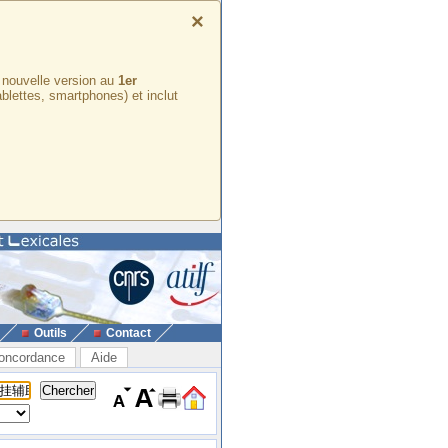
×
e nouvelle version au
1er
ablettes, smartphones) et inclut
Outils
Contact
oncordance
Aide