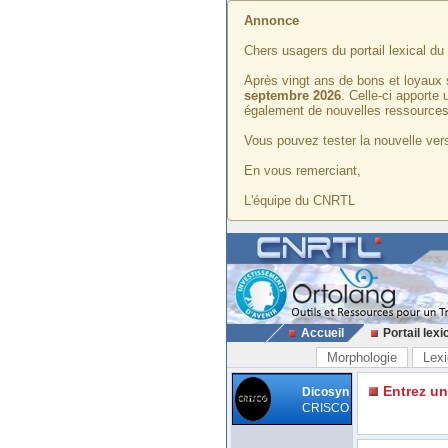
Annonce
Chers usagers du portail lexical d
Après vingt ans de bons et loyaux 
septembre 2026
. Celle-ci apporte
également de nouvelles ressources
Vous pouvez tester la nouvelle vers
En vous remerciant,
L'équipe du CNRTL
Accueil
Portail lexi
Morphologie
Lexi
Entrez u
Dicosyn
CRISCO