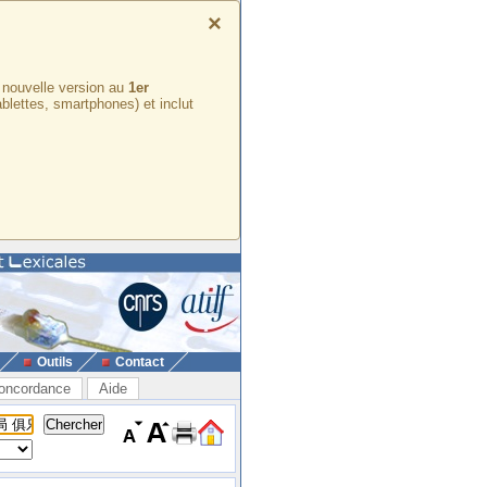
×
e nouvelle version au
1er
ablettes, smartphones) et inclut
Outils
Contact
oncordance
Aide