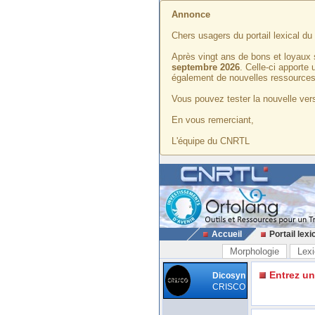
Annonce
Chers usagers du portail lexical d
Après vingt ans de bons et loyaux 
septembre 2026
. Celle-ci apporte
également de nouvelles ressources
Vous pouvez tester la nouvelle vers
En vous remerciant,
L'équipe du CNRTL
Accueil
Portail lexi
Morphologie
Lexi
Entrez u
Dicosyn
CRISCO