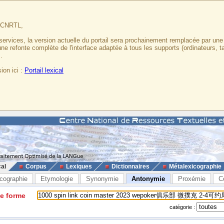
u CNRTL,
services, la version actuelle du portail sera prochainement remplacée par un
 une refonte complète de l'interface adaptée à tous les supports (ordinateurs, t
.
ion ici :
Portail lexical
cal
Corpus
Lexiques
Dictionnaires
Métalexicographie
cographie
Etymologie
Synonymie
Antonymie
Proxémie
C
ne forme
catégorie :