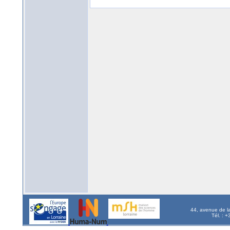
44, avenue de l
Tél. : 