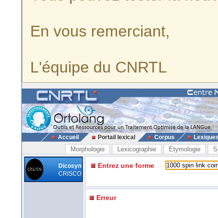
En vous remerciant,
L'équipe du CNRTL
Accueil
Portail lexical
Corpus
Lexique
Morphologie
Lexicographie
Etymologie
S
Entrez une forme
Dicosyn
CRISCO
Erreur