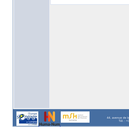
44, avenue de l
Tél. : 