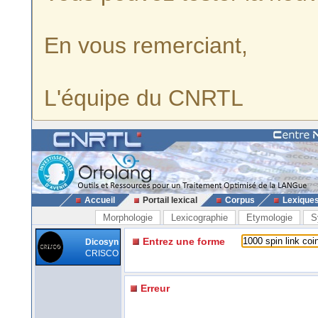
En vous remerciant,
L'équipe du CNRTL
Accueil
Portail lexical
Corpus
Lexique
Morphologie
Lexicographie
Etymologie
S
Entrez une forme
Dicosyn
CRISCO
Erreur