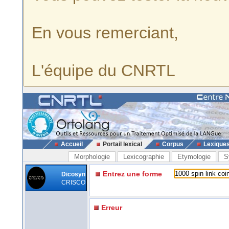
En vous remerciant,
L'équipe du CNRTL
Accueil
Portail lexical
Corpus
Lexique
Morphologie
Lexicographie
Etymologie
S
Entrez une forme
Dicosyn
CRISCO
Erreur