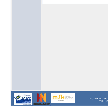
44, avenue de l
Tél. : 