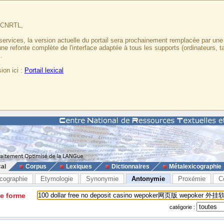
u CNRTL,
services, la version actuelle du portail sera prochainement remplacée par un
 une refonte complète de l'interface adaptée à tous les supports (ordinateurs, t
.
ion ici :
Portail lexical
cal
Corpus
Lexiques
Dictionnaires
Métalexicographie
cographie
Etymologie
Synonymie
Antonymie
Proxémie
C
ne forme
catégorie :