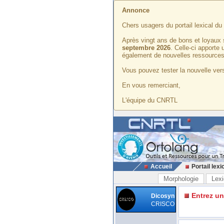
Annonce
Chers usagers du portail lexical d
Après vingt ans de bons et loyaux 
septembre 2026
. Celle-ci apporte
également de nouvelles ressources
Vous pouvez tester la nouvelle vers
En vous remerciant,
L'équipe du CNRTL
Accueil
Portail lexi
Morphologie
Lexi
Entrez u
Dicosyn
CRISCO