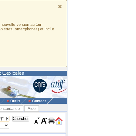
×
e nouvelle version au
1er
ablettes, smartphones) et inclut
Outils
Contact
oncordance
Aide