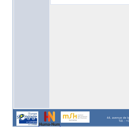
44, avenue de l
Tél. : 