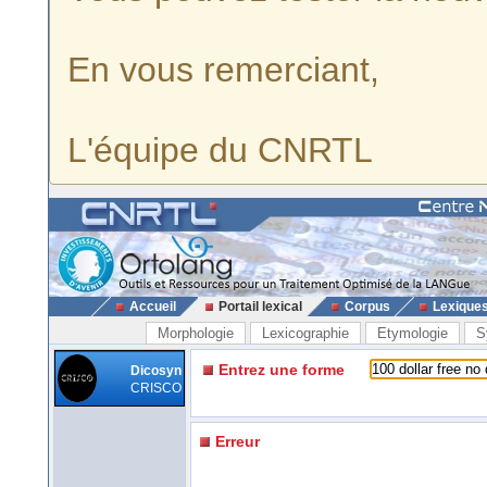
En vous remerciant,
L'équipe du CNRTL
Accueil
Portail lexical
Corpus
Lexique
Morphologie
Lexicographie
Etymologie
S
Entrez une forme
Dicosyn
CRISCO
Erreur