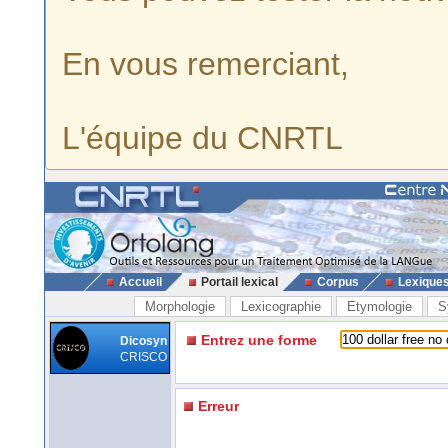
En vous remerciant,
L'équipe du CNRTL
Accueil
Portail lexical
Corpus
Lexique
Morphologie
Lexicographie
Etymologie
S
Entrez une forme
Dicosyn
CRISCO
Erreur