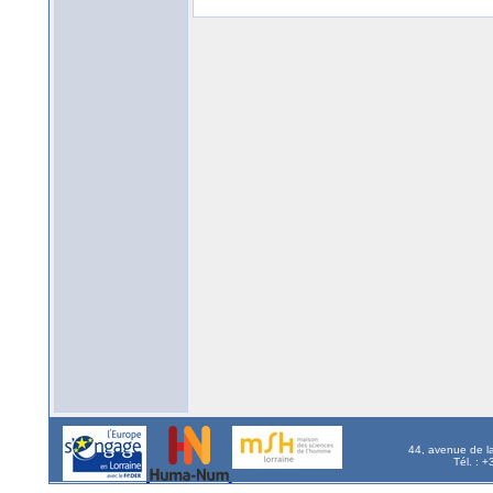
44, avenue de l
Tél. : 