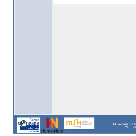
44, avenue de l
Tél. : 