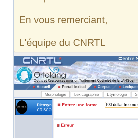
En vous remerciant,
L'équipe du CNRTL
Accueil
Portail lexical
Corpus
Lexique
Morphologie
Lexicographie
Etymologie
S
Entrez une forme
Dicosyn
CRISCO
Erreur