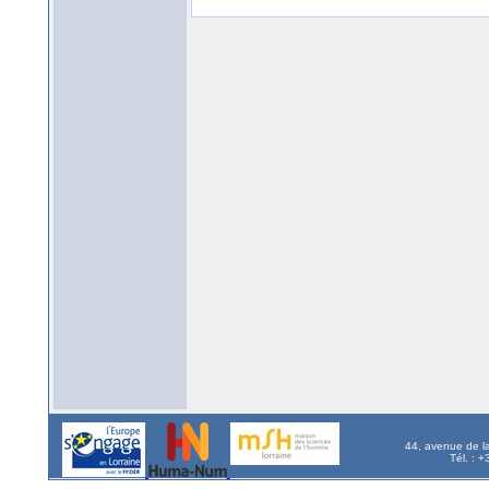
44, avenue de l
Tél. : 