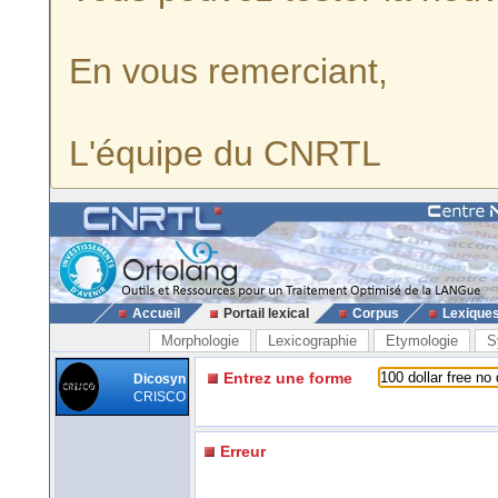
En vous remerciant,
L'équipe du CNRTL
Accueil
Portail lexical
Corpus
Lexique
Morphologie
Lexicographie
Etymologie
S
Entrez une forme
Dicosyn
CRISCO
Erreur