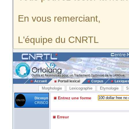
En vous remerciant,
L'équipe du CNRTL
Accueil
Portail lexical
Corpus
Lexique
Morphologie
Lexicographie
Etymologie
S
Entrez une forme
Dicosyn
CRISCO
Erreur