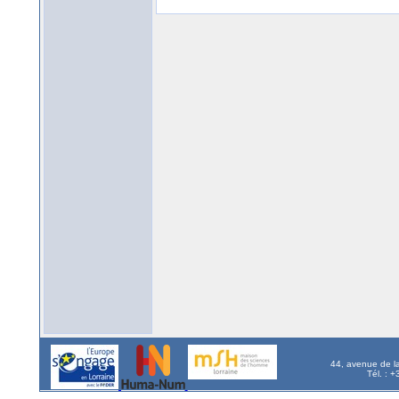
44, avenue de l
Tél. : 