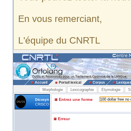
En vous remerciant,
L'équipe du CNRTL
Accueil
Portail lexical
Corpus
Lexique
Morphologie
Lexicographie
Etymologie
S
Entrez une forme
Dicosyn
CRISCO
Erreur