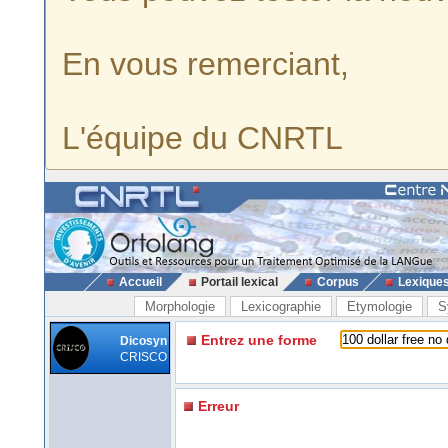
En vous remerciant,
L'équipe du CNRTL
Accueil
Portail lexical
Corpus
Lexique
Morphologie
Lexicographie
Etymologie
S
Entrez une forme
Dicosyn
CRISCO
Erreur