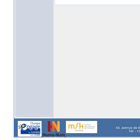
44, avenue de l
Tél. : 