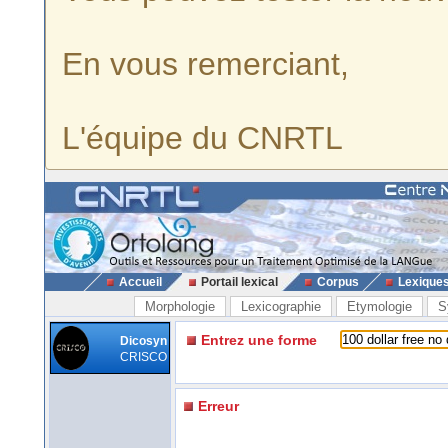
En vous remerciant,
L'équipe du CNRTL
Accueil
Portail lexical
Corpus
Lexique
Morphologie
Lexicographie
Etymologie
S
Entrez une forme
Dicosyn
CRISCO
Erreur