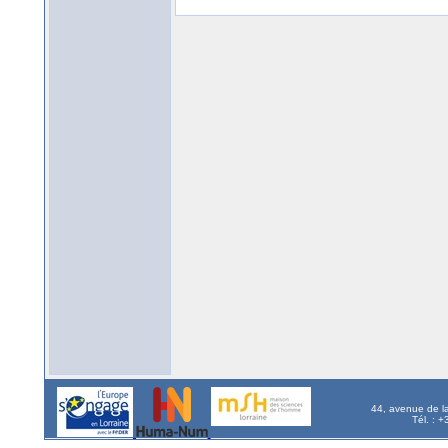
44, avenue de l
Tél. : 