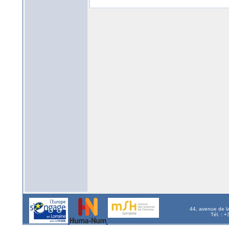
44, avenue de l
Tél. : 