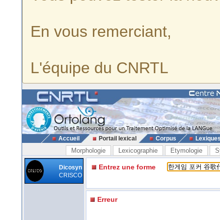
En vous remerciant,
L'équipe du CNRTL
Accueil
Portail lexical
Corpus
Lexique
Morphologie
Lexicographie
Etymologie
S
Entrez une forme
Dicosyn
CRISCO
Erreur